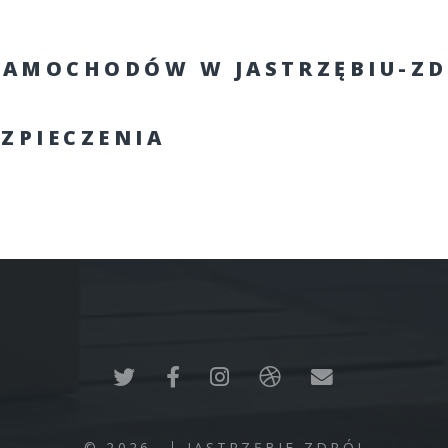
SAMOCHODÓW W JASTRZĘBIU-ZD
EZPIECZENIA
© 2026
JASTRZĘBIE-ZDRÓJ