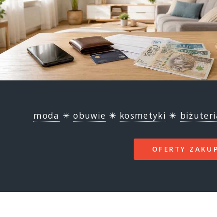
moda
✴️
obuwie
✴️
kosmetyki
✴️
biżuteri
OFERTY ZAKU