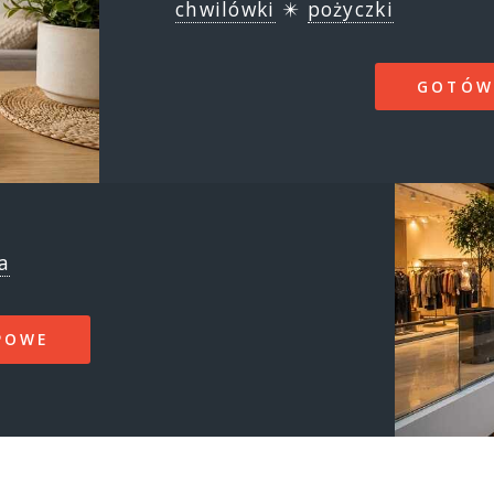
chwilówki
✴️
pożyczki
GOTÓW
a
POWE